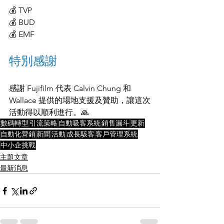
💰 TVP
💰 BUD
💰 EMF
特別感謝
感謝 Fujifilm 代表 Calvin Chung 和 
Wallace 提供的場地支援及贊助，讓這次
活動得以順利進行。🙏
數碼轉型
引流策略
自動吸客系統
銷售漏斗
更新
自動化營銷
新聞
活動
成長駭客
客戶管理系統
中小企挑戰
主題文章
最新消息