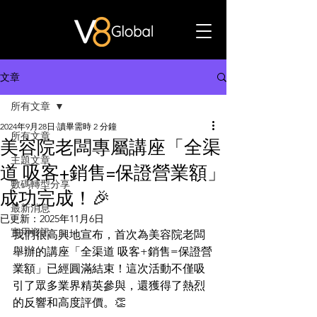
文章
所有文章
2024年9月28日
讀畢需時 2 分鐘
所有文章
美容院老闆專屬講座「全渠
主題文章
道 吸客+銷售=保證營業額」
數碼轉型分享
成功完成！🎉
最新消息
已更新：
2025年11月6日
實用資訊
我們很高興地宣布，首次為美容院老闆
舉辦的講座「全渠道 吸客+銷售=保證營
業額」已經圓滿結束！這次活動不僅吸
引了眾多業界精英參與，還獲得了熱烈
的反響和高度評價。👏