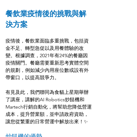
餐飲業疫情後的挑戰與解
決方案
疫情後，餐飲業面臨多重挑戰，包括資
金不足、轉型急促以及用餐體驗的改
變。根據調查，2021年有24%的餐廳因
疫情關門。餐廳需要重新思考實體空間
的規劃，例如減少內用座位數或設有外
帶窗口，以提高競爭力。
有見及此，我們聯同為食貓上星期舉辦
了講座，講解的AI Robotics炒餸機和
Martech行銷自動化，將幫助您降低營運
成本，提升營業額，並申請政府資助，
讓您從繁重的日常營運中解放出來！✨
炒餸機的優勢