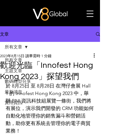
文章
所有文章
2023年8月15日
讀畢需時 1 分鐘
所有文章
歡迎光臨「Innofest Hong
主題文章
Kong 2023」探望我們
數碼轉型分享
於 8月25日 至 8月28日 在灣仔會展 Hall 
最新消息
1 的 Innofest Hong Kong 2023 中，舉
辦 BNI 資訊科技組展覽一條街，我們將
實用資訊
有展位，演示我們開發的 CRM 功能如何
自動化地管理你的銷售漏斗和營銷活
動，助你更有系統去管理你的電子商貿
業務！