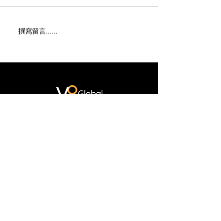
撰寫留言......
多謝光臨 BNI Elements 的
多謝光臨「香港
Webinar 分享
訊節」探望我們
​讓我們成為你數碼轉型的助
力
立即聯絡我們