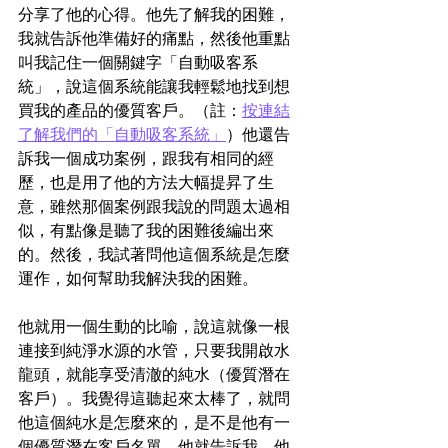
分享了他的心得。他先了解我的困難，
我就告訴他準備好的痛點，然後他重點
叫我記住一個關鍵字「自動吸客系
統」，說這個系統能讓我輕鬆地找到想
買我的產品的優質客戶。（註：
按連結
了解我們的「自動吸客系統」
）他還告
訴我一個成功案例，跟我有相同的經
歷，也是用了他的方法大幅提昇了生
意，雖然那個案例跟我說的問題太過相
似，有點像是聽了我的困難後編出來
的。然後，我試著問他這個系統是怎麼
運作，如何幫助我解決我的困難。
他就用一個生動的比喻，說這就像一根
連接到純淨水源的水管，只要我開啟水
龍頭，就能享受清澈的純水（優質潛在
客戶）。我覺得這聽起來太棒了，就問
他這個純水是怎麼來的，是不是他有一
個優質潛在客戶名單。他就告訴我，他