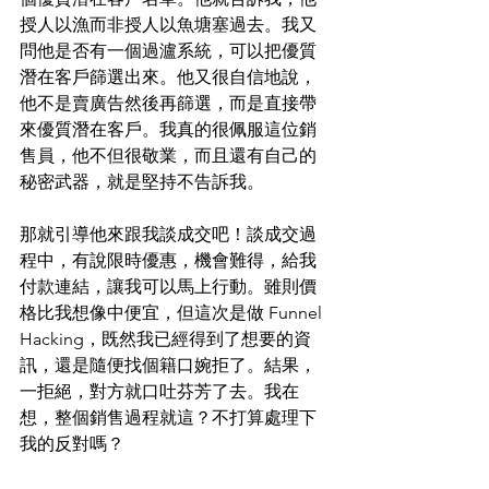
授人以漁而非授人以魚塘塞過去。我又
問他是否有一個過瀘系統，可以把優質
潛在客戶篩選出來。他又很自信地說，
他不是賣廣告然後再篩選，而是直接帶
來優質潛在客戶。我真的很佩服這位銷
售員，他不但很敬業，而且還有自己的
秘密武器，就是堅持不告訴我。
那就引導他來跟我談成交吧！談成交過
程中，有說限時優惠，機會難得，給我
付款連結，讓我可以馬上行動。雖則價
格比我想像中便宜，但這次是做 Funnel 
Hacking，既然我已經得到了想要的資
訊，還是隨便找個籍口婉拒了。結果，
一拒絕，對方就口吐芬芳了去。我在
想，整個銷售過程就這？不打算處理下
我的反對嗎？